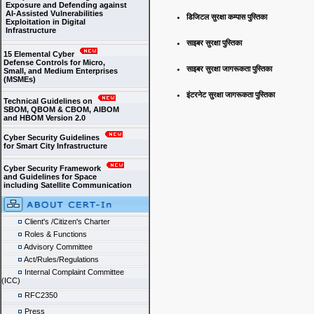
Exposure and Defending against
AI-Assisted Vulnerabilities
डिजिटल सुरक्षा कम्पास पुस्तिका
Exploitation in Digital
Infrastructure
साइबर सुरक्षा पुस्तिका
15 Elemental Cyber
Defense Controls for Micro,
साइबर सुरक्षा जागरूकता पुस्तिका
Small, and Medium Enterprises
(MSMEs)
इंटरनेट सुरक्षा जागरूकता पुस्तिका
Technical Guidelines on
SBOM, QBOM & CBOM, AIBOM
and HBOM Version 2.0
Cyber Security Guidelines
for Smart City Infrastructure
Cyber Security Framework
and Guidelines for Space
including Satellite Communication
Client's /Citizen's Charter
Roles & Functions
Advisory Committee
Act/Rules/Regulations
Internal Complaint Committee
(ICC)
RFC2350
Press